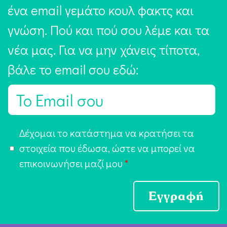
ένα email γεμάτο κουλ φακτς και
γνώση. Πού και πού σου λέμε και τα
νέα μας. Για να μην χάνεις τίποτα,
βάλε το email σου εδώ:
E
m
a
Α
Δέχομαι το κατάστημα να κρατήσει τα
i
π
στοιχεία που έδωσα, ώστε να μπορεί να
l
ο
επικοινωνήσει μαζί μου
*
*
δ
ο
Εγγραφή
χ
ή