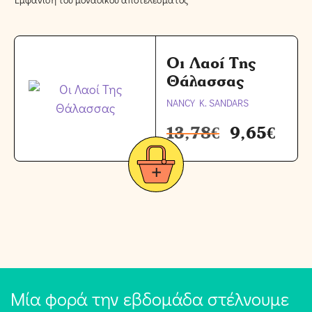
Οι Λαοί Της
Θάλασσας
NANCY K. SANDARS
13,78
€
9,65
€
Μία φορά την εβδομάδα στέλνουμε