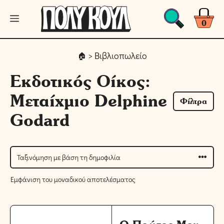
Μετάβαση
Μενού
σε
0
περιεχόμενο
> Βιβλιοπωλείο
Εκδοτικός Οίκος:
Μεταίχμιο Delphine
Φίλτρα
Godard
Εμφάνιση του μοναδικού αποτελέσματος