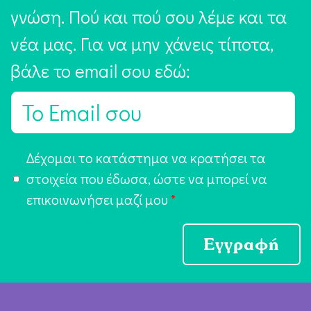
γνώση. Πού και πού σου λέμε και τα
νέα μας. Για να μην χάνεις τίποτα,
βάλε το email σου εδώ:
E
m
a
Α
Δέχομαι το κατάστημα να κρατήσει τα
i
π
στοιχεία που έδωσα, ώστε να μπορεί να
l
ο
επικοινωνήσει μαζί μου
*
*
δ
ο
Εγγραφή
χ
ή
Ό