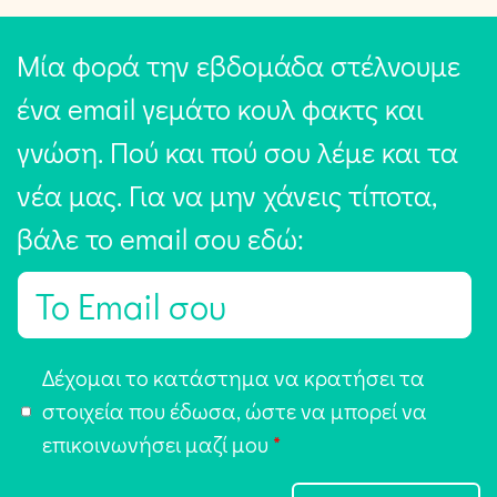
Μία φορά την εβδομάδα στέλνουμε
ένα email γεμάτο κουλ φακτς και
γνώση. Πού και πού σου λέμε και τα
νέα μας. Για να μην χάνεις τίποτα,
βάλε το email σου εδώ:
E
m
a
Α
Δέχομαι το κατάστημα να κρατήσει τα
i
π
στοιχεία που έδωσα, ώστε να μπορεί να
l
ο
επικοινωνήσει μαζί μου
*
*
δ