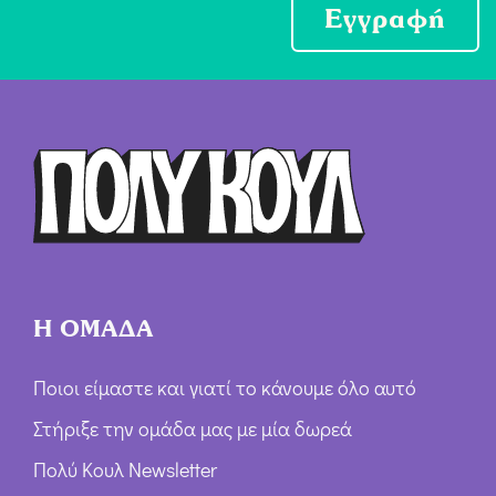
ο
Εγγραφή
χ
ή
Ό
ρ
ω
ν
*
Η ΟΜΑΔΑ
Ποιοι είμαστε και γιατί το κάνουμε όλο αυτό
Στήριξε την ομάδα μας με μία δωρεά
Πολύ Κουλ Newsletter