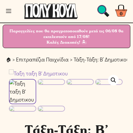
Μετάβαση
Μενού
σε
0
περιεχόμενο
Παραγγελίες που θα πραγματοποιηθούν μετά τις 06/08 θα
εκτελεστούν από 17/08!
Καλές Διακοπές! 🏝
>
Επιτραπέζια Παιχνίδια
> Τάξη-Τάξη: Β’ Δημοτικού
Τάξη-Τάξη: Β’