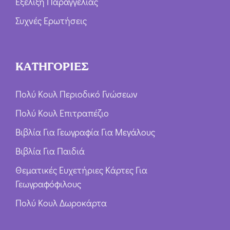
Εξέλιξη Παραγγελίας
Συχνές Ερωτήσεις
ΚΑΤΗΓΟΡΙΕΣ
Πολύ Κουλ Περιοδικό Γνώσεων
Πολύ Κουλ Επιτραπέζιο
Βιβλία Για Γεωγραφία Για Μεγάλους
Βιβλία Για Παιδιά
Θεματικές Ευχετήριες Κάρτες Για
Γεωγραφόφιλους
Πολύ Κουλ Δωροκάρτα