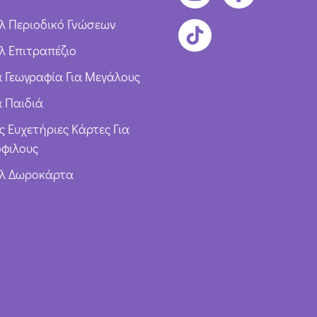
λ Περιοδικό Γνώσεων
λ Επιτραπέζιο
ια Γεωγραφία Για Μεγάλους
α Παιδιά
ς Ευχετήριες Κάρτες Για
φιλους
υλ Δωροκάρτα