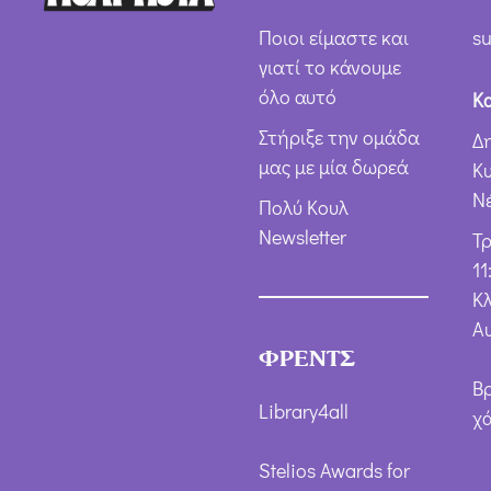
Ποιοι είμαστε και
su
γιατί το κάνουμε
όλο αυτό
Κ
Στήριξε την ομάδα
Δ
μας με μία δωρεά
Κ
Ν
Πολύ Κουλ
Newsletter
Τ
11
Κλ
Α
ΦΡΕΝΤΣ
Β
Library4all
χ
Stelios Awards for