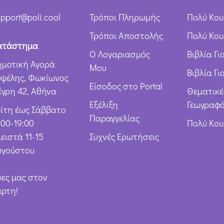
pport@poli.cool
Τρόποι Πληρωμής
Πολύ Κου
Τρόποι Αποστολής
Πολύ Κου
ατάστημα
Ο Λογαριασμός
Βιβλία Γ
ημοτική Αγορά
Μου
Βιβλία Γι
υψέλης, Φωκίωνος
Είσοδος στο Portal
έγρη 42, Αθήνα
Θεματικέ
Εξέλιξη
Γεωγραφό
ρίτη έως Σάββατο
Παραγγελίας
:00-19:00
Πολύ Κο
ειστά 11-15
Συχνές Ερωτήσεις
υγούστου
ρες μας στον
άρτη!