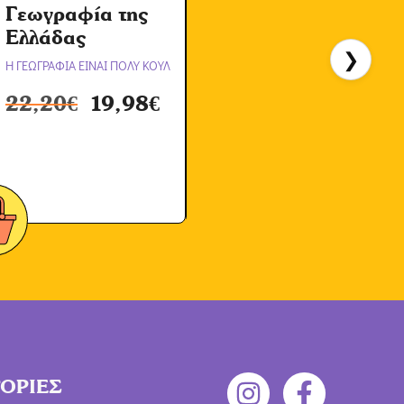
Γεωγραφία της
Α
Ελλάδας
❯
Η ΓΕΩΓΡΑΦΙΑ ΕΙΝΑΙ ΠΟΛΥ ΚΟΥΛ
Η
22,20
€
19,98
€
ΟΡΙΕΣ