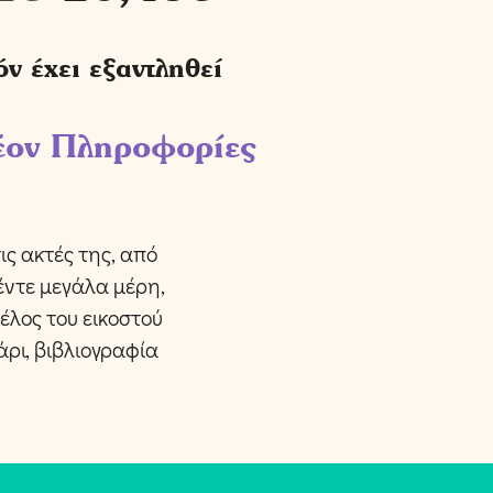
όν έχει εξαντληθεί
έον Πληροφορίες
ς ακτές της, από
έντε μεγάλα μέρη,
τέλος του εικοστού
άρι, βιβλιογραφία