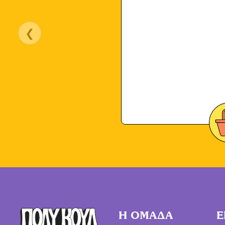
❮
Η ΟΜΑΔΑ
Ε