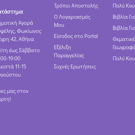
ω
Τρόποι Αποστολής
Πολύ Κου
ν
ατάστημα
Ο Λογαριασμός
Βιβλία Γ
*
ημοτική Αγορά
Μου
Βιβλία Γι
υψέλης, Φωκίωνος
Είσοδος στο Portal
έγρη 42, Αθήνα
Θεματικέ
Εξέλιξη
Γεωγραφό
ρίτη έως Σάββατο
Παραγγελίας
:00-19:00
Πολύ Κο
ειστά 11-15
Συχνές Ερωτήσεις
υγούστου
ρες μας στον
άρτη!