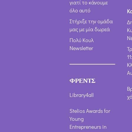
γιατί το κάνουμε
όλο αυτό
Κ
Στήριξε την ομάδα
Δ
μας με μία δωρεά
Κ
Ν
Πολύ Κουλ
Newsletter
Τ
11
Κλ
Α
ΦΡΕΝΤΣ
Β
Library4all
χ
Stelios Awards for
Young
Entrepreneurs in