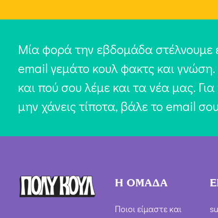
Μία φορά την εβδομάδα στέλνουμε 
email γεμάτο κουλ φακτς και γνώση.
και πού σου λέμε και τα νέα μας. Για
μην χάνεις τίποτα, βάλε το email σο
Η ΟΜΑΔΑ
Ε
Ποιοι είμαστε και
su