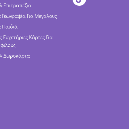
λ Επιτραπέζιο
ια Γεωγραφία Για Μεγάλους
α Παιδιά
ς Ευχετήριες Κάρτες Για
φιλους
υλ Δωροκάρτα