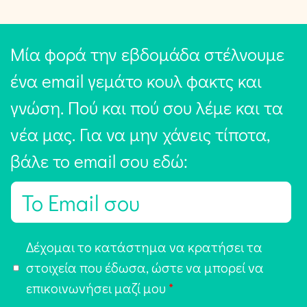
Μία φορά την εβδομάδα στέλνουμε
ένα email γεμάτο κουλ φακτς και
γνώση. Πού και πού σου λέμε και τα
νέα μας. Για να μην χάνεις τίποτα,
βάλε το email σου εδώ:
E
m
a
Α
Δέχομαι το κατάστημα να κρατήσει τα
i
π
στοιχεία που έδωσα, ώστε να μπορεί να
l
ο
επικοινωνήσει μαζί μου
*
*