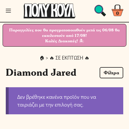
Μετάβαση
Μενού
σε
0
περιεχόμενο
Παραγγελίες που θα πραγματοποιηθούν μετά τις 06/08 θα
εκτελεστούν από 17/08!
Καλές Διακοπές! 🏝
> 🔥 ΣΕ ΕΚΠΤΩΣΗ 🔥
Diamond Jared
Φίλτρα
Δεν βρέθηκε κανένα προϊόν που να
ταιριάζει με την επιλογή σας.