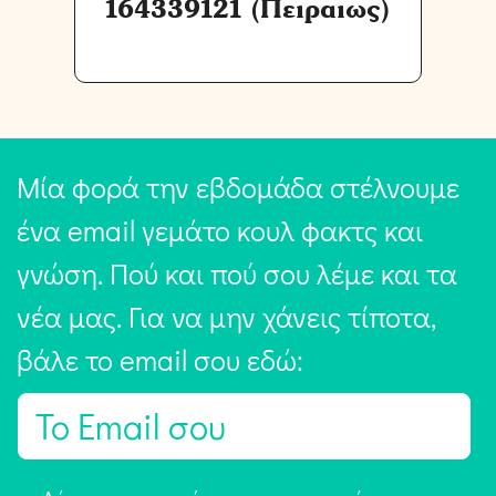
164339121 (Πειραιως)
Μία φορά την εβδομάδα στέλνουμε
ένα email γεμάτο κουλ φακτς και
γνώση. Πού και πού σου λέμε και τα
νέα μας. Για να μην χάνεις τίποτα,
βάλε το email σου εδώ:
E
m
a